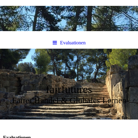
Evaluationen
fairfutures
Fairer Handel & Globales Lernen
Evaluationen