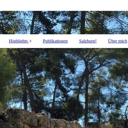
Highlights
Publikationen
Salzburg!
Über mich
r
FAIRTRADE
(1993-)
n
Tag der Begegnung
(2005)
kte
all we need (2007)