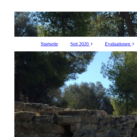
Startseite
Seit 2020
Evaluationen
Abschluss des
Schlaglichte
Berufslebens
Referenze
Ehrenamtliches
andere Proje
Weltladen Salzburg-
Linzergasse