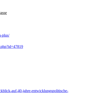
gasse
n-plus/
ex.php?id=47819
kblick-auf-40-jahre-entwicklungspolitische-