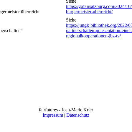
Siehe
https://gofairsalzburg.com/2024/10/
ermeister überreicht
burgermeister-uberreicht/
Siehe
https://jungk-bibliothek.org/2022/
nerschaften“
partnerschaften-praesentation-einer
regionalkooperationen-jbz-tv/
fairfutures - Jean-Marie Krier
Impressum
|
Datenschutz