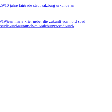
29/10-jahre-fairtrade-stadt-salzburg-urkunde-an-
05/19/jean-marie-krier-ueber-die-zukunft-von-nord-sued-
-studie-und-austausch-mit-salzburger-stadt-und-