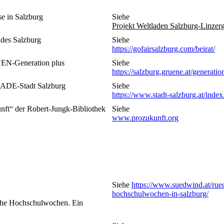
e in Salzburg
Siehe
Projekt Weltladen Salzburg-Linzer
ndes Salzburg
Siehe
https://gofairsalzburg.com/beirat/
ÜNEN-Generation plus
Siehe
https://salzburg.gruene.at/generatio
RADE-Stadt Salzburg
Siehe
https://www.stadt-salzburg.at/ind
ft“ der Robert-Jungk-Bibliothek
Siehe
www.prozukunft.org
Siehe
https://www.suedwind.at/ruec
hochschulwochen-in-salzburg/
ische Hochschulwochen. Ein